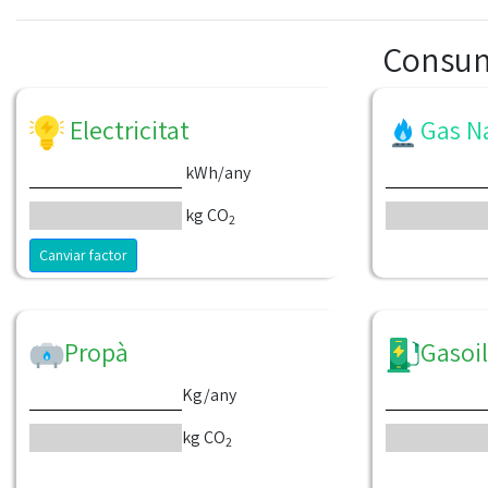
Consum 
Electricitat
Gas N
kWh/any
kg CO
2
Canviar factor
Propà
Gasoil
Kg/any
kg CO
2