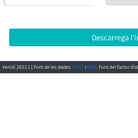
Descarrega l'
Versió 2022.1 | Font de les dades:
OCCC
i
IDAE
. Font del factor d'