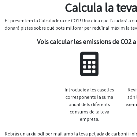
Calcula la tev
Et presentem la Calculadora de CO2! Una eina que t'ajudarà a qua
donarà pistes sobre què pots millorar per reduïr al màxim la tev
Vols calcular les emissions de CO2 
Introdueix a les caselles
Revi
corresponents la suma
són 
anual dels diferents
exemp
consums de la teva
empresa.
Rebràs un arxiu pdf per mail amb la teva petjada de carboni i inf