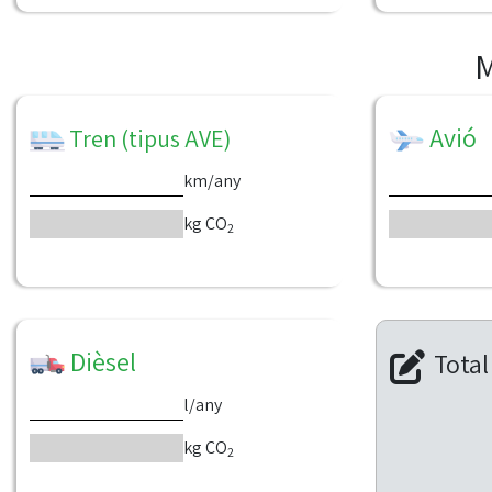
M
Avió
Tren (tipus AVE)
km/any
kg CO
2
Dièsel
Total
l/any
kg CO
2