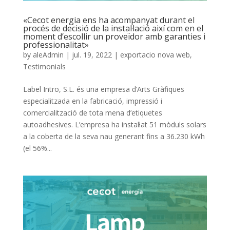
«Cecot energia ens ha acompanyat durant el
procés de decisió de la instal·lació així com en el
moment d’escollir un proveïdor amb garanties i
professionalitat»
by
aleAdmin
|
jul. 19, 2022
|
exportacio nova web
,
Testimonials
Label Intro, S.L. és una empresa d’Arts Gràfiques
especialitzada en la fabricació, impressió i
comercialització de tota mena d’etiquetes
autoadhesives. L’empresa ha instal·lat 51 mòduls solars
a la coberta de la seva nau generant fins a 36.230 kWh
(el 56%...