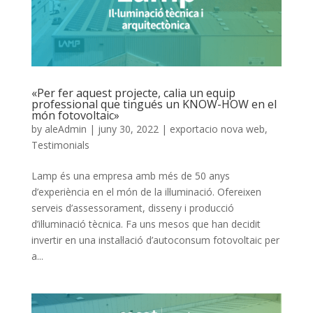
«Per fer aquest projecte, calia un equip
professional que tingués un KNOW-HOW en el
món fotovoltaic»
by
aleAdmin
|
juny 30, 2022
|
exportacio nova web
,
Testimonials
Lamp és una empresa amb més de 50 anys
d’experiència en el món de la il·luminació. Ofereixen
serveis d’assessorament, disseny i producció
d’il·luminació tècnica. Fa uns mesos que han decidit
invertir en una instal·lació d’autoconsum fotovoltaic per
a...